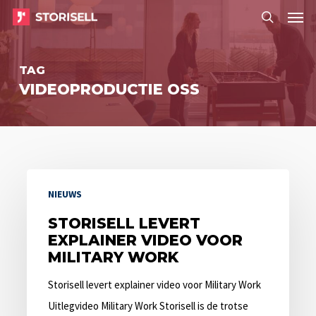
Menu
Skip
Menu
to
search
main
TAG
content
VIDEOPRODUCTIE OSS
Storisell
NIEUWS
levert
explainer
STORISELL LEVERT
EXPLAINER VIDEO VOOR
video
MILITARY WORK
voor
Military
Storisell levert explainer video voor Military Work
Work
Uitlegvideo Military Work Storisell is de trotse