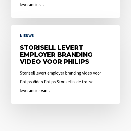
leverancier…
Storisell
NIEUWS
levert
employer
STORISELL LEVERT
EMPLOYER BRANDING
branding
VIDEO VOOR PHILIPS
video
voor
Storisell levert employer branding video voor
Philips
Philips Video Philips Storisell is de trotse
leverancier van…