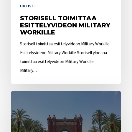
UUTISET
STORISELL TOIMITTAA
ESITTELYVIDEON MILITARY
WORKILLE
Storisell toimittaa esittelyvideon Military Workille
Esittelyvideon Military Workille Storisell ylpeänä
toimittaa esittelyvideon Military Workille.
Military…
Storisell
avaa
animaatiostudion
Barcelonaan