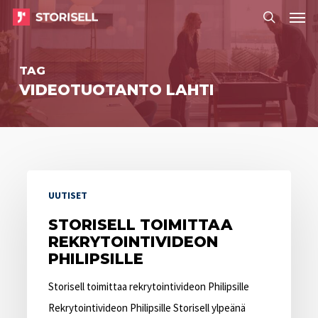
Menu
Skip
Menu
to
search
main
TAG
content
VIDEOTUOTANTO LAHTI
Storisell
UUTISET
toimittaa
rekrytointivideon
STORISELL TOIMITTAA
REKRYTOINTIVIDEON
Philipsille
PHILIPSILLE
Storisell toimittaa rekrytointivideon Philipsille
Rekrytointivideon Philipsille Storisell ylpeänä