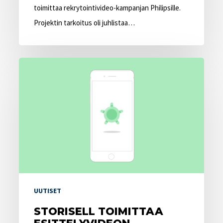
toimittaa rekrytointivideo-kampanjan Philipsille.
Projektin tarkoitus oli juhlistaa…
Storisell
toimittaa
esittelyvideon
Kreditzille
UUTISET
STORISELL TOIMITTAA