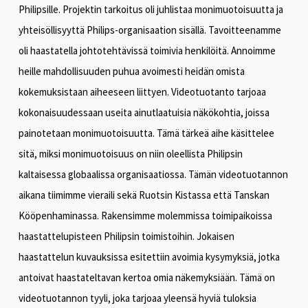
Philipsille. Projektin tarkoitus oli juhlistaa monimuotoisuutta ja
yhteisöllisyyttä Philips-organisaation sisällä. Tavoitteenamme
oli haastatella johtotehtävissä toimivia henkilöitä. Annoimme
heille mahdollisuuden puhua avoimesti heidän omista
kokemuksistaan aiheeseen liittyen. Videotuotanto tarjoaa
kokonaisuudessaan useita ainutlaatuisia näkökohtia, joissa
painotetaan monimuotoisuutta. Tämä tärkeä aihe käsittelee
sitä, miksi monimuotoisuus on niin oleellista Philipsin
kaltaisessa globaalissa organisaatiossa. Tämän videotuotannon
aikana tiimimme vieraili sekä Ruotsin Kistassa että Tanskan
Kööpenhaminassa. Rakensimme molemmissa toimipaikoissa
haastattelupisteen Philipsin toimistoihin. Jokaisen
haastattelun kuvauksissa esitettiin avoimia kysymyksiä, jotka
antoivat haastateltavan kertoa omia näkemyksiään. Tämä on
videotuotannon tyyli, joka tarjoaa yleensä hyviä tuloksia