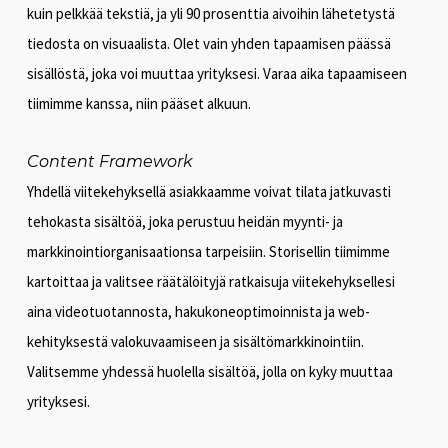
kuin pelkkää tekstiä, ja yli 90 prosenttia aivoihin lähetetystä
tiedosta on visuaalista. Olet vain yhden tapaamisen päässä
sisällöstä, joka voi muuttaa yrityksesi. Varaa aika tapaamiseen
tiimimme kanssa, niin pääset alkuun.
Content Framework
Yhdellä viitekehyksellä asiakkaamme voivat tilata jatkuvasti
tehokasta sisältöä, joka perustuu heidän myynti- ja
markkinointiorganisaationsa tarpeisiin. Storisellin tiimimme
kartoittaa ja valitsee räätälöityjä ratkaisuja viitekehyksellesi
aina videotuotannosta, hakukoneoptimoinnista ja web-
kehityksestä valokuvaamiseen ja sisältömarkkinointiin.
Valitsemme yhdessä huolella sisältöä, jolla on kyky muuttaa
yrityksesi.