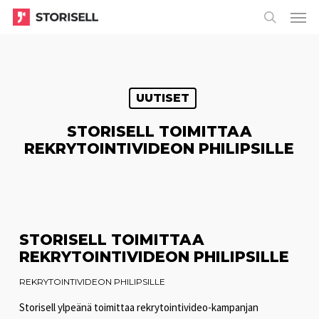
Menu
Skip
Menu
to
search
main
content
UUTISET
STORISELL TOIMITTAA
REKRYTOINTIVIDEON PHILIPSILLE
STORISELL TOIMITTAA
REKRYTOINTIVIDEON PHILIPSILLE
REKRYTOINTIVIDEON PHILIPSILLE
Storisell ylpeänä toimittaa rekrytointivideo-kampanjan