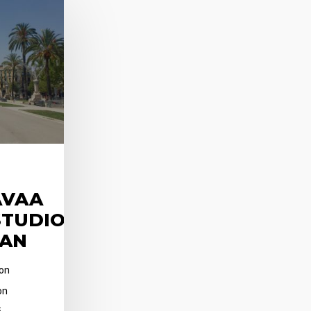
AVAA
STUDION
AN
ion
on