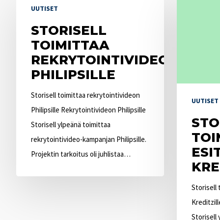
UUTISET
toimittaa
toimittaa
rekrytointivideon
STORISELL
esittelyvideo
Philipsille
TOIMITTAA
Kreditzille
REKRYTOINTIVIDEON
PHILIPSILLE
Storisell toimittaa rekrytointivideon
UUTISET
Philipsille Rekrytointivideon Philipsille
STO
Storisell ylpeänä toimittaa
TOI
rekrytointivideo-kampanjan Philipsille.
ESI
Projektin tarkoitus oli juhlistaa…
KRE
Storisell
Kreditzil
Storisell