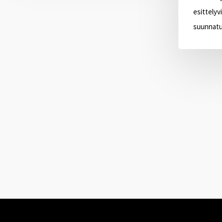
esittelyv
suunnatul