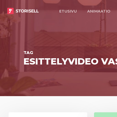
Skip
ETUSIVU
ANIMAATIO
to
main
content
TAG
ESITTELYVIDEO VA
Storisell
Storisell