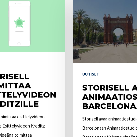
avaa
n
animaatiostudion
Barcelonaan
UUTISET
RISELL
MITTAA
STORISELL 
TTELYVIDEON
ANIMAATIO
DITZILLE
BARCELONA
 toimittaa esittelyvideon
Storisell avaa animaatiostud
le Esittelyvideon Kreditz
Barcelonaan Animaatiostudi
 ylpeänä toimittaa