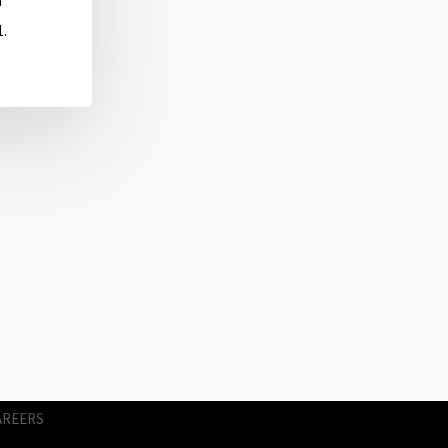
ä
1.
AGES
RICES
NIMATION
ERVICES
AREERS