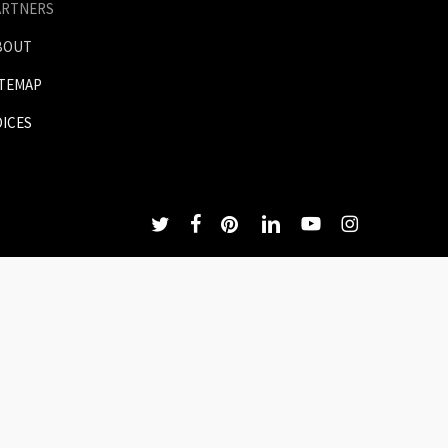
ARTNERS
BOUT
ITEMAP
OICES
twitter
facebook
pinterest
linkedin
youtube
instagram