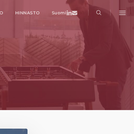
search
Menu
Linkedin
Email
IO
HINNASTO
Suomi
Menu