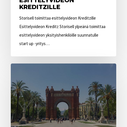
ESITTELYVIDEON
KREDITZILLE
Storisell toimittaa esittelyvideon Kreditzille
Esittelyvideon Kreditz Storisell ylpeänä toimittaa
esittelyvideon yksityishenkilöille suunnatulle
start up -yritys…
Storisell
avaa
animaatiostudion
Barcelonaan