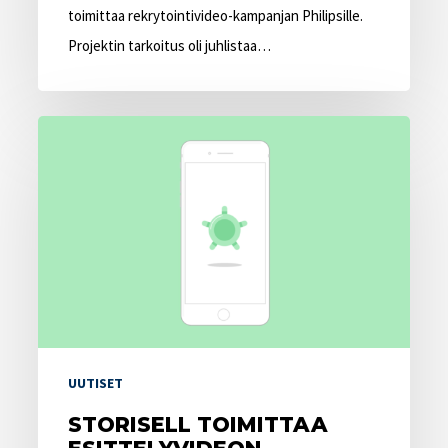
toimittaa rekrytointivideo-kampanjan Philipsille.
Projektin tarkoitus oli juhlistaa…
Storisell
toimittaa
esittelyvideon
Kreditzille
UUTISET
STORISELL TOIMITTAA