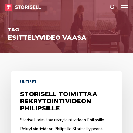
Menu
Skip
Menu
to
search
main
TAG
content
ESITTELYVIDEO VAASA
Storisell
UUTISET
toimittaa
rekrytointivideon
STORISELL TOIMITTAA
REKRYTOINTIVIDEON
Philipsille
PHILIPSILLE
Storisell toimittaa rekrytointivideon Philipsille
Rekrytointivideon Philipsille Storisell ylpeänä