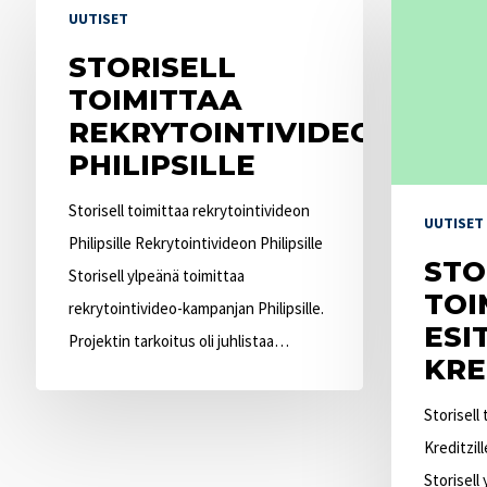
UUTISET
toimittaa
toimittaa
rekrytointivideon
STORISELL
esittelyvideo
Philipsille
TOIMITTAA
Kreditzille
REKRYTOINTIVIDEON
PHILIPSILLE
Storisell toimittaa rekrytointivideon
UUTISET
Philipsille Rekrytointivideon Philipsille
STO
Storisell ylpeänä toimittaa
TOI
rekrytointivideo-kampanjan Philipsille.
ESI
Projektin tarkoitus oli juhlistaa…
KRE
Storisell
Kreditzil
Storisell