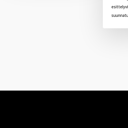
esittelyv
suunnatul