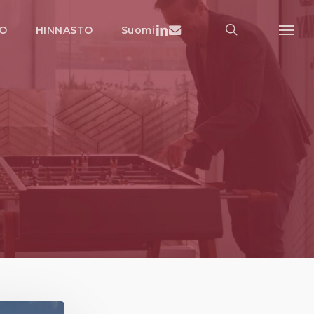
search
Menu
Linkedin
Email
IO
HINNASTO
Suomi
Menu