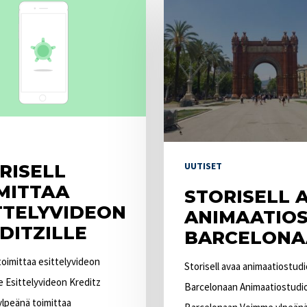
avaa
n
animaatiostudion
Barcelonaan
UUTISET
RISELL
MITTAA
STORISELL 
TTELYVIDEON
ANIMAATIO
DITZILLE
BARCELONA
 toimittaa esittelyvideon
Storisell avaa animaatiostud
le Esittelyvideon Kreditz
Barcelonaan Animaatiostudi
 ylpeänä toimittaa