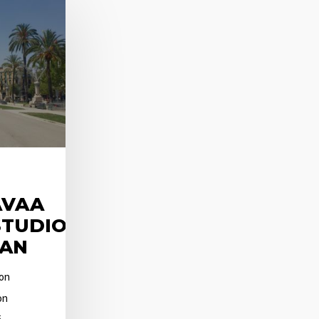
AVAA
STUDION
AN
ion
on