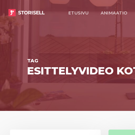
Skip
ETUSIVU
ANIMAATIO
to
main
content
TAG
ESITTELYVIDEO K
Storisell
Storisell