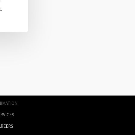
ä
1.
AGES
RICES
NIMATION
ERVICES
AREERS