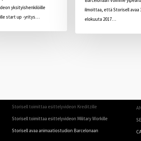
Barcelonaan Voimme ylpeän
ideon yksityishenkilöille
ilmoittaa, että Storisell avaa 
le start up -yritys…
elokuuta 2017…
STORIES
P
Storisell toimittaa rekrytointivideon Philipsille
P
Storisell toimittaa esittelyvideon Kreditzille
A
Storisell toimittaa esittelyvideon Military Workille
S
Storisell avaa animaatiostudion Barcelonaan
C