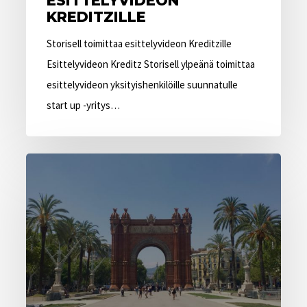
ESITTELYVIDEON
KREDITZILLE
Storisell toimittaa esittelyvideon Kreditzille
Esittelyvideon Kreditz Storisell ylpeänä toimittaa
esittelyvideon yksityishenkilöille suunnatulle
start up -yritys…
Storisell
avaa
animaatiostudion
Barcelonaan