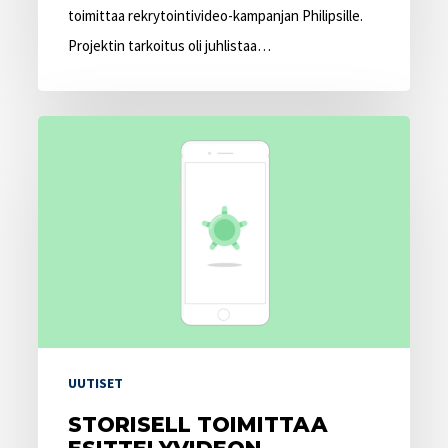
toimittaa rekrytointivideo-kampanjan Philipsille.
Projektin tarkoitus oli juhlistaa…
Storisell
toimittaa
esittelyvideon
Kreditzille
UUTISET
STORISELL TOIMITTAA