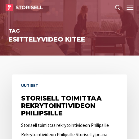
Menu
Skip
Menu
to
search
main
TAG
content
ESITTELYVIDEO KITEE
Storisell
UUTISET
toimittaa
rekrytointivideon
STORISELL TOIMITTAA
REKRYTOINTIVIDEON
Philipsille
PHILIPSILLE
Storisell toimittaa rekrytointivideon Philipsille
Rekrytointivideon Philipsille Storisell ylpeänä