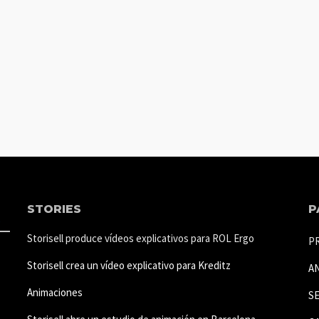
STORIES
P
Storisell produce vídeos explicativos para ROL Ergo
P
Storisell crea un vídeo explicativo para Kreditz
A
Animaciones
S