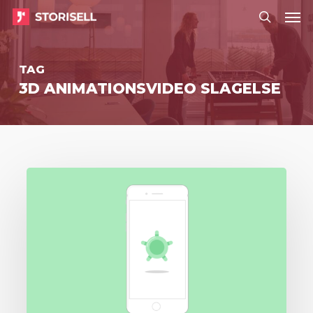
Menu
Skip
Menu
to
search
main
TAG
content
3D ANIMATIONSVIDEO SLAGELSE
Storisell
leverer
forklaringsvideo
til
Kreditz