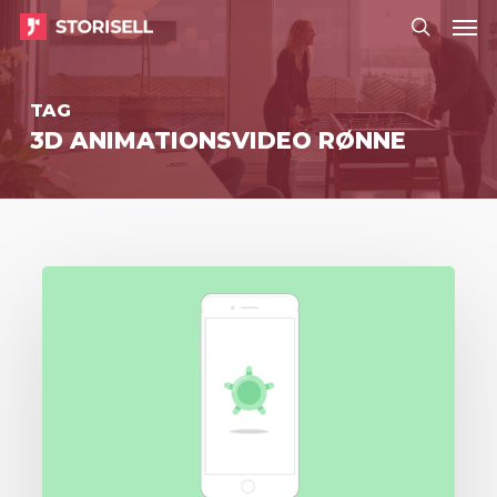
Menu
Skip
Menu
to
search
main
TAG
content
3D ANIMATIONSVIDEO RØNNE
Storisell
leverer
forklaringsvideo
til
Kreditz