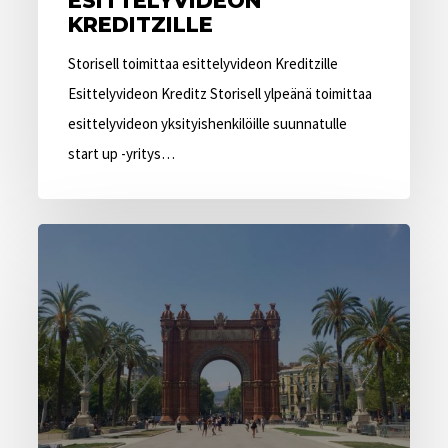
ESITTELYVIDEON
KREDITZILLE
Storisell toimittaa esittelyvideon Kreditzille
Esittelyvideon Kreditz Storisell ylpeänä toimittaa
esittelyvideon yksityishenkilöille suunnatulle
start up -yritys…
Storisell
avaa
animaatiostudion
Barcelonaan