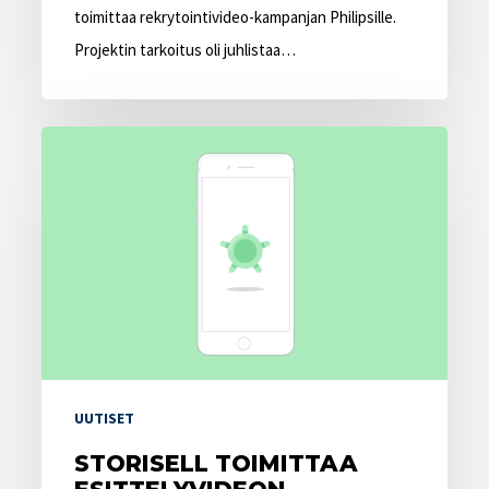
toimittaa rekrytointivideo-kampanjan Philipsille.
Projektin tarkoitus oli juhlistaa…
Storisell
toimittaa
esittelyvideon
Kreditzille
UUTISET
STORISELL TOIMITTAA