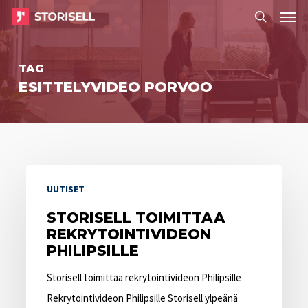
Menu
Skip
Menu
to
search
main
TAG
content
ESITTELYVIDEO PORVOO
Storisell
UUTISET
toimittaa
rekrytointivideon
STORISELL TOIMITTAA
REKRYTOINTIVIDEON
Philipsille
PHILIPSILLE
Storisell toimittaa rekrytointivideon Philipsille
Rekrytointivideon Philipsille Storisell ylpeänä