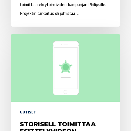
toimittaa rekrytointivideo-kampanjan Philipsille.
Projektin tarkoitus oli juhlistaa…
Storisell
toimittaa
esittelyvideon
Kreditzille
UUTISET
STORISELL TOIMITTAA