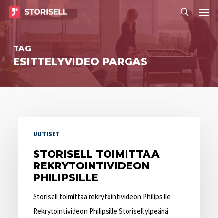
Menu
Skip
Menu
to
search
main
TAG
content
ESITTELYVIDEO PARGAS
Storisell
UUTISET
toimittaa
rekrytointivideon
STORISELL TOIMITTAA
REKRYTOINTIVIDEON
Philipsille
PHILIPSILLE
Storisell toimittaa rekrytointivideon Philipsille
Rekrytointivideon Philipsille Storisell ylpeänä