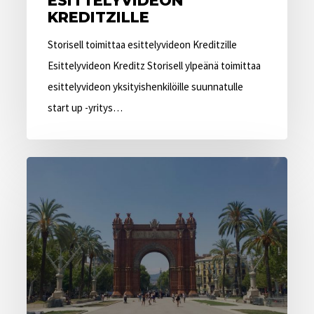
ESITTELYVIDEON
KREDITZILLE
Storisell toimittaa esittelyvideon Kreditzille
Esittelyvideon Kreditz Storisell ylpeänä toimittaa
esittelyvideon yksityishenkilöille suunnatulle
start up -yritys…
Storisell
avaa
animaatiostudion
Barcelonaan