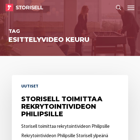
Menu
Skip
Menu
to
search
main
TAG
content
ESITTELYVIDEO KEURU
Storisell
UUTISET
toimittaa
rekrytointivideon
STORISELL TOIMITTAA
REKRYTOINTIVIDEON
Philipsille
PHILIPSILLE
Storisell toimittaa rekrytointivideon Philipsille
Rekrytointivideon Philipsille Storisell ylpeänä