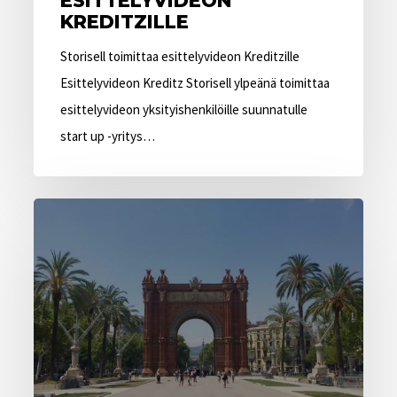
ESITTELYVIDEON
KREDITZILLE
Storisell toimittaa esittelyvideon Kreditzille
Esittelyvideon Kreditz Storisell ylpeänä toimittaa
esittelyvideon yksityishenkilöille suunnatulle
start up -yritys…
Storisell
avaa
animaatiostudion
Barcelonaan