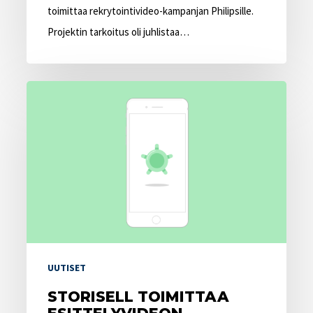
toimittaa rekrytointivideo-kampanjan Philipsille.
Projektin tarkoitus oli juhlistaa…
Storisell
toimittaa
esittelyvideon
Kreditzille
UUTISET
STORISELL TOIMITTAA