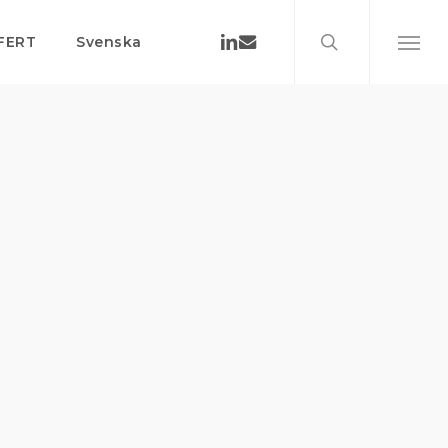
search
Menu
Linkedin
Email
FERT
Svenska
Menu