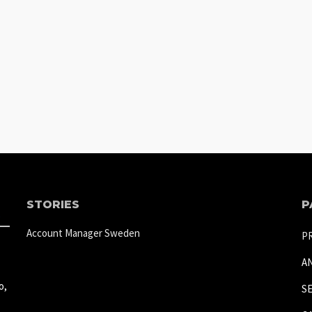
STORIES
P
Account Manager Sweden
P
A
o,
S